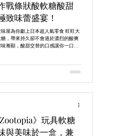
作戰條狀酸軟糖酸甜
極致味蕾盛宴！
味屋為你獻上日本超人氣零食 旺旺大
軟糖，帶來持久卻不會過於濃烈的酸爽
甜味漸顯，酸甜交替的口感讓你一口接
糖口味全新於香港推出：混合乳酸味、
味，口味組合豐富多元，為你帶來前所
現於全線7-11有售，並即將於3月25
軟糖口感嚼勁十足，咀嚼起來很有滿足感，使
非常便捷，讓你隨時隨地享受不同風味
好者的必備良品！
Zootopia》玩具軟糖
味與美味於一盒，兼