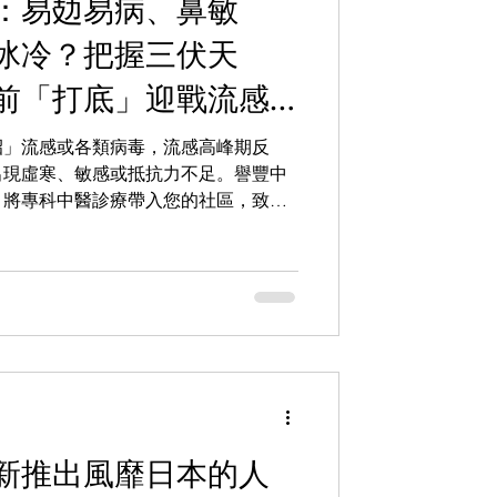
：易攰易病、鼻敏
冰冷？把握三伏天
前「打底」迎戰流感
招」流感或各類病毒，流感高峰期反
出現虛寒、敏感或抵抗力不足。譽豐中
，將專科中醫診療帶入您的社區，致力
後盾！與其只在病發後疲於應對，不如
被鼓動之時，主動調整體質基礎，建立
認為「正氣存內，邪不可干」，當身體
（流感、病毒等）的抵抗能力自然更
新推出風靡日本的人