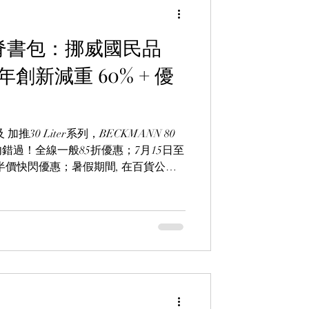
 護脊書包：挪威國民品
創新減重 60% + 優
推30 Liter系列，BECKMANN 80
錯過！全線一般85折優惠；7月15日至
包享半價快閃優惠；暑假期間, 在百貨公司
, Sogo)購買22 Liter書包，除可獲85折優惠，更
一個(價值$360)。