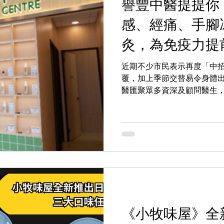
譽豐中醫提提你
感、經痛、手腳
灸，為免疫力提
高峰
近期不少市民表示再度「中
覆，加上季節交替易令身體
醫匯聚眾多資深及顧問醫生
成為您最可信賴的專科健康
在陽氣最盛、人體正氣最易
全家人的免疫防火牆。中醫
內在動力充足，對外在邪氣
佳。
《小牧味屋》全