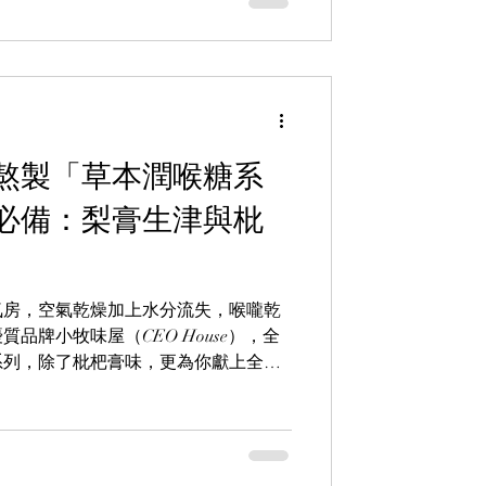
熬製「草本潤喉糖系
必備：梨膏生津與枇
氣房，空氣乾燥加上水分流失，喉嚨乾
品牌小牧味屋（CEO House），全
系列，除了枇杷膏味，更為你獻上全新
甜，口感溫和清潤、甜而不膩。產品採
感滋潤、甘甜不膩。小牧味屋（CEO
為香港市民的咽喉帶來貼心舒緩的體驗！產
mall有售。