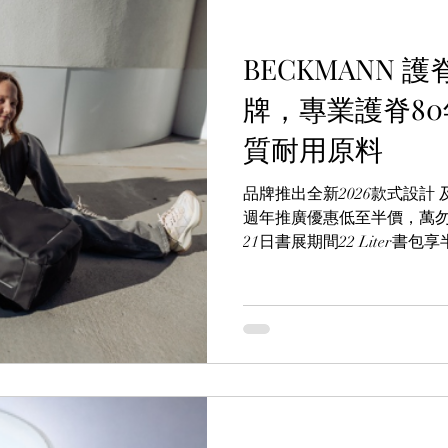
BECKMANN
牌，專業護脊80年
質耐用原料
品牌推出全新2026款式設計 及 加
週年推廣優惠低至半價，萬勿
21日書展期間22 Liter書
(Aeon, Citistores, Yata
可獲贈指定BECKMANN小背包