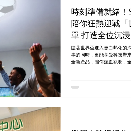
時刻準備就緒！SU
陪你狂熱迎戰「
單 打造全位沉
隨著世界盃進入更白熱化的
事的同時，更能享受科技帶來便
全新產品，陪你熱血觀賽，