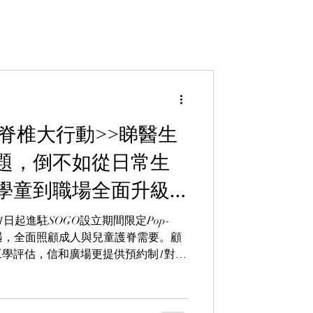
拯救脊椎大行動>>睇醫生
題，倒不如從日常生
學童到職場全面升級
1日起進駐SOGO設立期間限定Pop-
遇，全面照顧成人與兒童護脊需要。顧
學評估，信和廣場更提供預約制1對1
坐姿開始，全面守護脊椎健康。