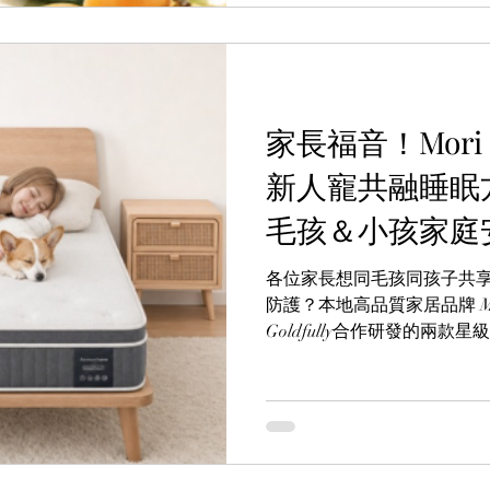
家長福音！Mori Ho
新人寵共融睡眠
毛孩＆小孩家庭
各位家長想同毛孩同孩子共
防護？本地高品質家居品牌 Mo
Goldfully合作研發的兩
防護科技深度結合，為都市家
- Lotus防水面布床褥，主打
Peticair寵物防敏布料
讓家人與毛孩都能睡得安心
買破底價」無需優惠碼即享激
店選購或親臨門市體驗！