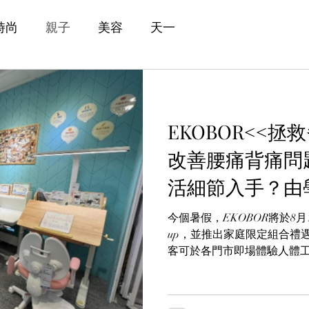
時尚
親子
美容
天一
EKOBOR<<
改善腰痛背痛問
活細節入手？由
護脊生活
今個暑假，EKOBOR將於8月
up，並推出家庭限定組合禮
客可於各門市即場體驗人體工
專業評估服務，助你從日常