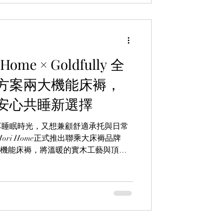
me × Goldfully 全
方案兩大機能床褥，
安心共睡新選擇
享睡眠時光，又想兼顧舒適承托與日常
ri Home正式推出聯乘大床褥品牌
款星級機能床褥，將溫暖的實木工藝與頂級
庭帶來更安心的睡眠體驗。Modi 床褥
完美承托且無懼意外及Hagrid 床褥 -
，專為毛孩家庭而設的，兼顧人寵共眠需要，
。即日起推出限時暑假優惠：「床褥單
減 7 折，早買早享受，歡迎即刻去網