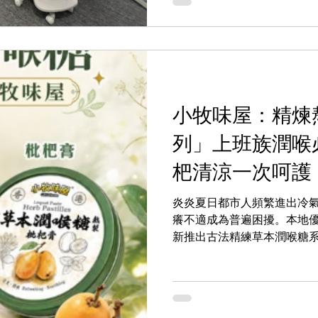
小牧味屋：精煉
列」上班族潤喉
杷清涼一次呵護
炎炎夏日都市人頻繁進出冷
癢不適成為普遍困擾。本地優質
新推出古法精練草本潤喉糖
梨膏口味，保留天然雪梨香
用傳統草本精華慢熬而成，口
House）即日起以驚喜價
品於品牌官方網絡門市及HKTV