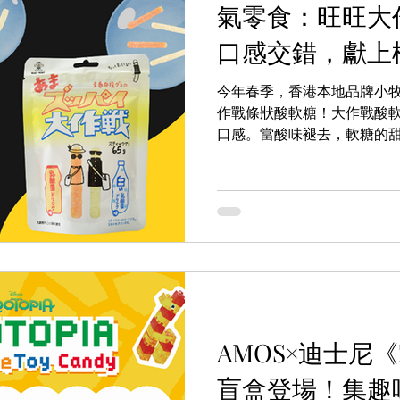
氣零食：旺旺大
口感交錯，獻上
今年春季，香港本地品牌小牧
作戰條狀酸軟糖！大作戰酸
口感。當酸味褪去，軟糖的
一口，欲罷不能。三種酸軟
檸檬及可樂味、鳳梨及荔枝
未有的極致酸甜味覺體驗！軟糖
日全面登陸Circle K。
人一吃成癮。棒條裝設計亦
的獨特味道，絕對是零食愛
AMOS×迪士尼《
盲盒登場！集趣