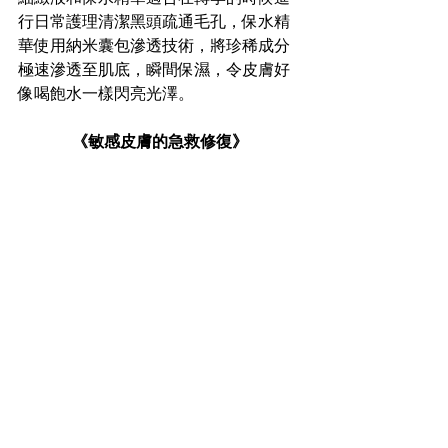
行日常護理清潔黑頭疏通毛孔，保水精
華使用納米囊包滲透技術，將珍稀成分
極速滲透至肌底，瞬間保濕，令皮膚好
像喝飽水一樣閃亮光澤。
《敏感皮膚的急救修復》