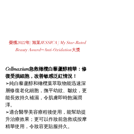
榮獲2022年[ 旭茉JESSICA ] My Star-Rated 
Beauty Award─Anti-Oxidation大獎
Cellmaxium急救橄欖白藜蘆醇精華：修
復受損細胞，改善敏感泛紅情況！
➢純白藜蘆醇和橄欖葉萃取物能迅速深
層修復老化細胞，撫平幼紋、皺紋，更
能長效持久補濕，令肌膚即時飽滿潤
澤。
➢適合醫學美容療程後使用，能幫助提
升治療效果；更可以作妝前急救或按摩
精華使用，令妝容更貼服持久。