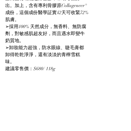
出。加上，含有專利骨膠原Collageneer®
成份，這個成份醫學証實42天可收緊72%
肌膚。
➢採用100% 天然成分，無香料、無防腐
劑，對敏感肌超友好，而且遇水即變牛
奶質地。
➢卸妝能力超強，防水眼線、睫毛膏都
卸得乾乾淨淨，還有淡淡的青檸雪糕
味。
建議零售價：$680/ 118g