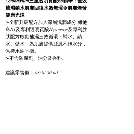
Cellmaxium三重透明質酸B5精華：全效
補濕鎖水肌膚回復水嫩無瑕令肌膚煥發
健康光澤
➢全新升級配方加入深層滋潤成分-維他
命B5及專利透明質酸Hyacross及專利胜
肽配方啟動補濕三效循環：補水、鎖
水、儲水，為肌膚提供源源不絕水分，
保持水油平衡。
➢不含防腐劑、油分及香料。
建議零售價：$850/ 30 mL