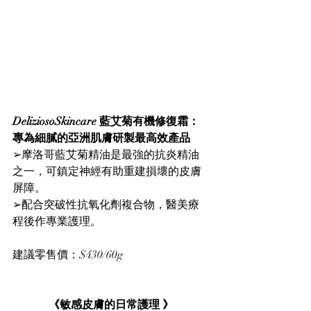
DeliziosoSkincare 藍艾菊有機修復霜：
專為細膩的亞洲肌膚研製最高效產品
➢摩洛哥藍艾菊精油是最強的抗炎精油
之一，可鎮定神經有助重建損壞的皮膚
屏障。
➢配合突破性抗氧化劑複合物，醫美療
程後作專業護理。
建議零售價：$430/60g
《敏感皮膚的日常護理 》