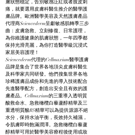
膚狀態穩定，告別敏感泛紅或者脫皮刺
痛，就要選用皮膚科醫生推介的醫學護
膚品牌。歐洲醫學美容及天然護膚產品
代理商Sciencederm呈獻敏感肌轉季三步
曲：皮膚急救、立刻修復、日常護理，
為你維護健康的肌膚狀態，一年四季都
保持光滑亮麗，為你打造醫學級沉浸式
家居美容護理！
Sciencederm代理的Cellmaxium醫學護膚
品牌是集合了世界各地頂尖皮膚科醫生
及科學家共同研發。他們搜集世界各地
珍稀護膚品成份和先進的導入技術配合
先進醫學配方，創造出安全且有效的護
膚產品。Cellmaxium的三重導入透明質
酸救命水、急救橄欖白藜蘆醇精華及三
重透明質酸B5精華可以為提供源源不絕
水分，保持水油平衡，長效持久補濕，
令肌膚即時飽滿潤澤。急救橄欖白藜蘆
醇精華可用於醫學美容療程後使用或妝