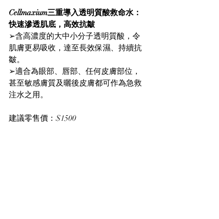
Cellmaxium三重導入透明質酸救命水：
快速滲透肌底，高效抗皺
➢含高濃度的大中小分子透明質酸，令
肌膚更易吸收，達至長效保濕、持續抗
皺。
➢適合為眼部、唇部、任何皮膚部位，
甚至敏感膚質及曬後皮膚都可作為急救
注水之用。
建議零售價：$1500