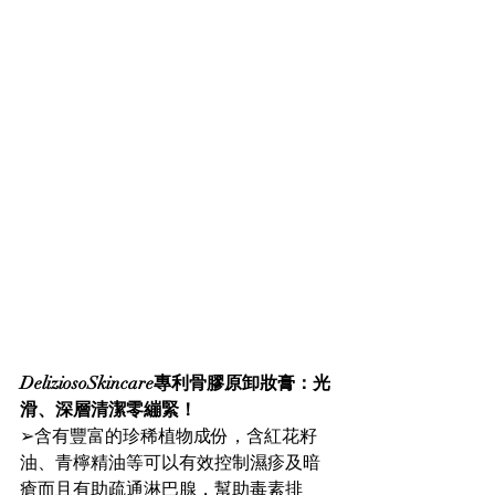
DeliziosoSkincare專利骨膠原卸妝膏：光
滑、深層清潔零繃緊！
➢含有豐富的珍稀植物成份，含紅花籽
油、青檸精油等可以有效控制濕疹及暗
瘡而且有助疏通淋巴腺，幫助毒素排