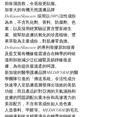
前保濕急救，令底妝更貼服。
加拿大的有機天然護膚品牌
DeliziosoSkincare 採用以100%活性成份
為本，不含乳化劑、香料、防腐劑、色
素；以及採用經實驗証實含豐富維生
素、能幫助皮膚抗氧化的珍貴植物、漿
果萃取為主要成份，對肌膚零負擔。
DeliziosoSkincare 的專利骨膠原卸妝膏
及藍艾菊有機修復霜適合在轉季的時候
溫和卸妝減少泛紅繃緊及鎮靜修復皮
膚，為你提供最溫柔的呵護。
新加坡的醫學護膚品牌MEDICODE的醫
學團隊引進的「傳送系統」令活性成分
快速導入至肌膚底層發揮出強效的美肌
功能；而且產品針對亞洲的天氣濕熱和
皮膚的問題調配出重水份和高滲透力的
美容配方，不含有害成份如人造色素、
人造香料、甲醛等。MEDICODE的毛孔
細緻液和保水精華適合在轉季的時候進