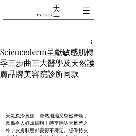
Sciencederm呈獻敏感肌轉
季三步曲三大醫學及天然護
膚品牌美容院診所同款
天氣忽冷忽熱，突然潮濕又突然乾燥，
真係令人好煩惱啊！轉季除咗天氣差之
外，皮膚狀態都變得不穩定。想保持皮