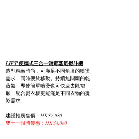
LIFT 便攜式三合一消毒蒸氣熨斗機
造型精緻時尚，可滿足不同角度的噴燙
需求，同時便於移動。持續無間斷的乾
蒸氣，即使簡單噴燙也可快速去除褶
皺，配合熨衣板更能滿足不同衣物的燙
衫需求。
建議推廣售價：HK$7,980
雙十一限時優惠：HK$4,080