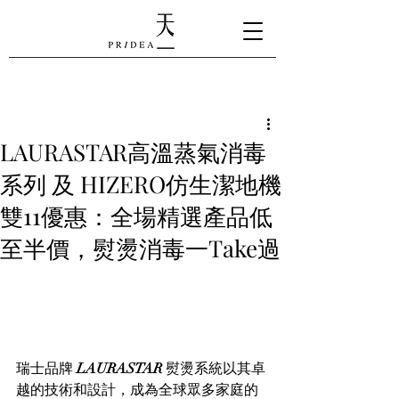
LAURASTAR高溫蒸氣消毒
系列 及 HIZERO仿生潔地機
雙11優惠：全場精選產品低
至半價，熨燙消毒一Take過
瑞士品牌 
LAURASTAR 
熨燙系統以其卓
越的技術和設計，成為全球眾多家庭的