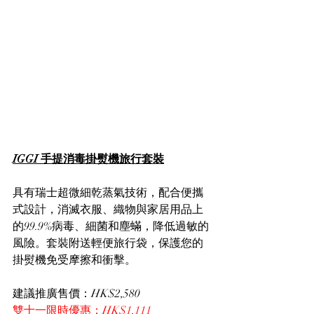
IGGI 手提消毒掛熨機旅行套裝
具有瑞士超微細乾蒸氣技術，配合便攜
式設計，消滅衣服、織物與家居用品上
的99.9%病毒、細菌和塵蟎，降低過敏的
風險。套裝附送輕便旅行袋，保護您的
掛熨機免受摩擦和衝擊。
建議推廣售價：HK$2,580
雙十一限時優惠：HK$1,111 