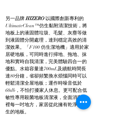
另一品牌 
HIZERO 
以國際創新專利的
UltimateClean™仿生黏附清潔技術，將
地板上的液固體垃圾、毛髮、灰塵等做
到液固體分開處理，達到穩定高效的清
潔效果。「F100 仿生潔地機」適用於家
居硬地板，可同時進行掃地、拖地、抹
地和實時自我清潔，完美體驗四合一的
優點。水箱容量達700mL及續航時間長
達80分鐘，省卻頻繁換水煩惱同時可以
輕鬆清潔全屋地板；運作時噪音低於
60db，不怕打擾家人休息。更可配合低
敏性專用殺菌地板清潔液，全面消毒家
裡每一吋地方，家居從此擁有乾淨又衛
生的地板。