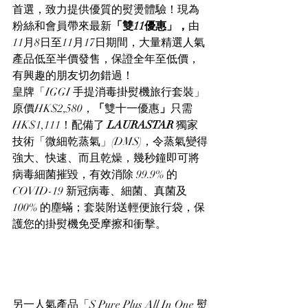
首選，致力提供優質的熨燙體驗！現為
粉絲和會員帶來最新
「雙11優惠」，
由
11月8日至11月17日期間，大量精選人氣
產品低至半價發售，保證全年至低價，
有興趣的朋友切勿錯過！
皇牌「IGGI 手提消毒掛熨機旅行套裝」
原價HK$2,580，
「
雙十一優惠
」
只需
HK$1,111！配備了 
LAURASTAR
 獨家
技術「微細乾蒸氣」(DMS)，令蒸氣變得
強大、快速、而且乾燥，幾秒鐘即可將
病毒細菌摧毀，有效消除 99.9% 的 
COVID-19 新冠病毒、細菌、真菌及 
100% 的塵蟎；套裝附送輕便旅行袋，保
護您的掛熨機免受摩擦和衝擊。
另一人氣產品「S Pure Plus All In One 熨