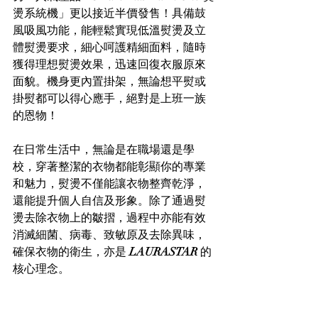
燙系統機」更以接近半價發售！具備鼓
風吸風功能，能輕鬆實現低溫熨燙及立
體熨燙要求，細心呵護精細面料，隨時
獲得理想熨燙效果，迅速回復衣服原來
面貌。機身更內置掛架，無論想平熨或
掛熨都可以得心應手，絕對是上班一族
的恩物！
在日常生活中，無論是在職場還是學
校，穿著整潔的衣物都能彰顯你的專業
和魅力，熨燙不僅能讓衣物整齊乾淨，
還能提升個人自信及形象。除了通過熨
燙去除衣物上的皺摺，過程中亦能有效
消滅細菌、病毒、致敏原及去除異味，
確保衣物的衛生，亦是 
LAURASTAR
 的
核心理念。