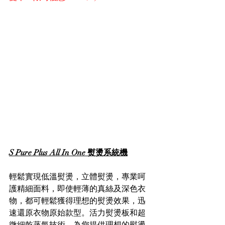
S Pure Plus All In One 熨燙系統機
輕鬆實現低溫熨燙，立體熨燙，專業呵
護精細面料，即使輕薄的真絲及深色衣
物，都可輕鬆獲得理想的熨燙效果，迅
速還原衣物原始款型。活力熨燙板和超
微細乾蒸氣技術，為您提供理想的熨燙