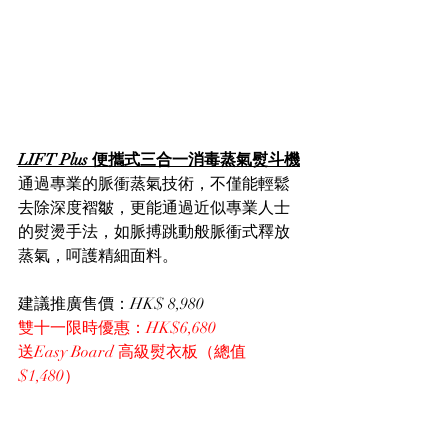
LIFT Plus 便攜式三合一消毒蒸氣熨斗機
通過專業的脈衝蒸氣技術，不僅能輕鬆
去除深度褶皺，更能通過近似專業人士
的熨燙手法，如脈搏跳動般脈衝式釋放
蒸氣，呵護精細面料。
建議推廣售價：HK$ 8,980
雙十一限時優惠：HK$6,680
送Easy Board 高級熨衣板（總值
$1,480）