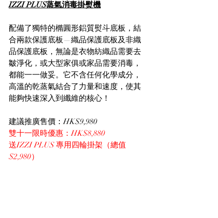
IZZI PLUS蒸氣消毒掛熨機
配備了獨特的橢圓形鋁質熨斗底板，結
合兩款保護底板—織品保護底板及非織
品保護底板，無論是衣物紡織品需要去
皺淨化，或大型家俱或家品需要消毒，
都能一一做妥。它不含任何化學成分，
高溫的乾蒸氣結合了力量和速度，使其
能夠快速深入到纖維的核心！
建議推廣售價：HK$9,980
雙十一限時優惠：HK$8,880 
送IZZI PLUS 專用四輪掛架（總值
$2,980） 