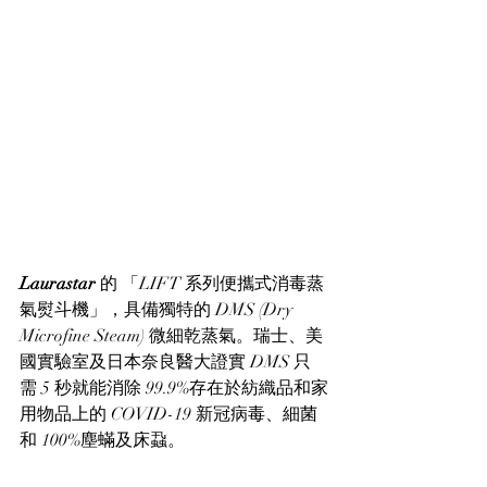
Laurastar
 的 「LIFT 系列便攜式消毒蒸
氣熨斗機」，具備獨特的 DMS (Dry 
Microfine Steam) 微細乾蒸氣。瑞士、美
國實驗室及日本奈良醫大證實 DMS 只
需 5 秒就能消除 99.9%存在於紡織品和家
用物品上的 COVID-19 新冠病毒、細菌
和 100%塵蟎及床蝨。