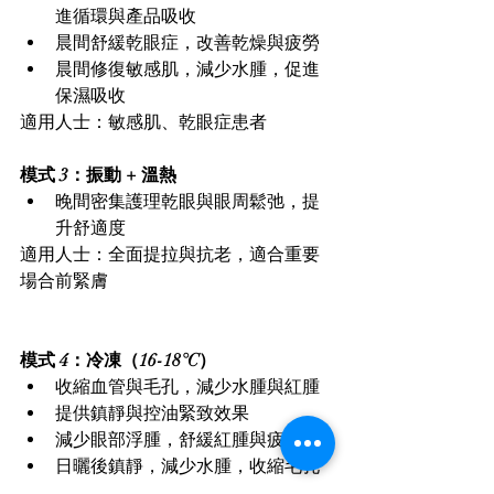
進循環與產品吸收
晨間舒緩乾眼症，改善乾燥與疲勞
晨間修復敏感肌，減少水腫，促進
保濕吸收
適用人士：敏感肌、乾眼症患者
模式 3：振動 + 溫熱
晚間密集護理乾眼與眼周鬆弛，提
升舒適度
適用人士：全面提拉與抗老，適合重要
場合前緊膚
模式 4：冷凍（16-18°C）
收縮血管與毛孔，減少水腫與紅腫
提供鎮靜與控油緊致效果
減少眼部浮腫，舒緩紅腫與疲勞
日曬後鎮靜，減少水腫，收縮毛孔