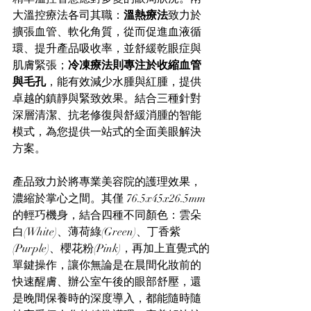
大溫控療法各司其職：
溫熱療法
致力於
擴張血管、軟化角質，從而促進血液循
環、提升產品吸收率，並舒緩乾眼症與
肌膚緊張；
冷凍療法則專注於收縮血管
與毛孔
，能有效減少水腫與紅腫，提供
卓越的鎮靜與緊致效果。結合三種針對
深層清潔、抗老修復與舒緩消腫的智能
模式，為您提供一站式的全面美眼解決
方案。
產品致力於將專業美容院的護理效果，
濃縮於掌心之間。其僅 76.5x45x26.5mm 
的輕巧機身，結合四種不同顏色：雲朵
白(White)、薄荷綠(Green)、丁香紫
(Purple)、櫻花粉(Pink)，再加上直覺式的
單鍵操作，讓你無論是在晨間化妝前的
快速醒膚、辦公室午後的眼部舒壓，還
是晚間保養時的深度導入，都能隨時隨