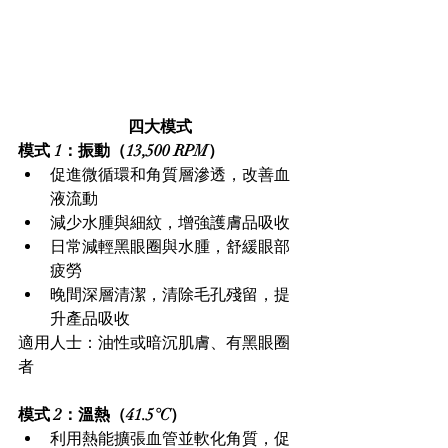
四大模式
模式 1：振動（13,500 RPM）
促進微循環和角質層滲透，改善血
液流動
減少水腫與細紋，增強護膚品吸收
日常減輕黑眼圈與水腫，舒緩眼部
疲勞
晚間深層清潔，清除毛孔殘留，提
升產品吸收
適用人士：油性或暗沉肌膚、有黑眼圈
者
模式 2：溫熱（41.5°C）
利用熱能擴張血管並軟化角質，促