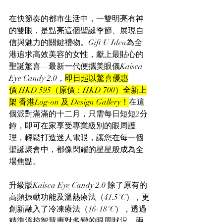
在快節奏的都市生活中，一雙明亮有神
的雙眼，是點亮這個聖誕季節、展現自
信與魅力的關鍵禮物。Gift U Idea為全
港追求高效美容的女性，獻上最貼心的
聖誕驚喜—最新一代便攜美眼儀Kaisca 
Eye Candy 2.0，
即日起以驚喜優惠
價 HKD 595（原價：HKD 700）全新上
架 香港Log-on 及 Design Gallery！
在這
個派對滿滿的十二月，只需每日短短2分
鐘，即可在家享受專業級別的眼周護
理，輕鬆打造迷人電眼，讓您在每一個
聖誕聚會中，都像閃耀的星星般成為全
場焦點。
升級版Kaisca Eye Candy 2.0 除了原有的
高頻振動功能及溫熱療法（41.5°C），更
創新融入了冷凍療法（16-18°C），透過
精準溫控智慧應對多變的眼周狀況。兩