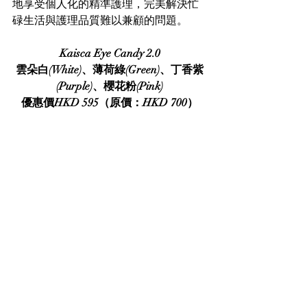
地享受個人化的精準護理，完美解決忙
碌生活與護理品質難以兼顧的問題。
Kaisca Eye Candy 2.0
雲朵白(White)、薄荷綠(Green)、丁香紫
(Purple)、櫻花粉(Pink)
優惠價HKD 595（原價：HKD 700）