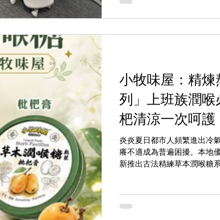
小牧味屋：精煉
列」上班族潤喉
杷清涼一次呵護
炎炎夏日都市人頻繁進出冷
癢不適成為普遍困擾。本地優質
新推出古法精練草本潤喉糖
梨膏口味，保留天然雪梨香
用傳統草本精華慢熬而成，口
House）即日起以驚喜價
品於品牌官方網絡門市及HKTV