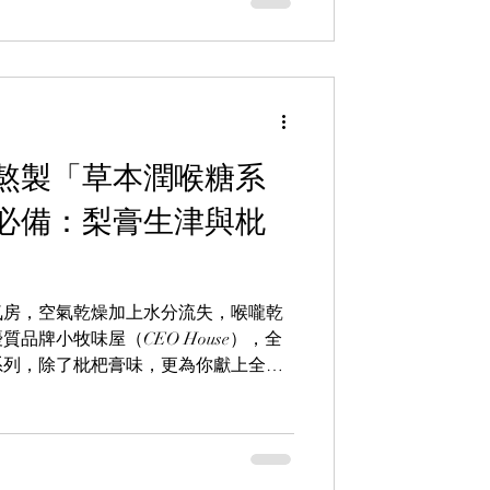
熬製「草本潤喉糖系
必備：梨膏生津與枇
氣房，空氣乾燥加上水分流失，喉嚨乾
品牌小牧味屋（CEO House），全
系列，除了枇杷膏味，更為你獻上全新
甜，口感溫和清潤、甜而不膩。產品採
感滋潤、甘甜不膩。小牧味屋（CEO
為香港市民的咽喉帶來貼心舒緩的體驗！產
mall有售。