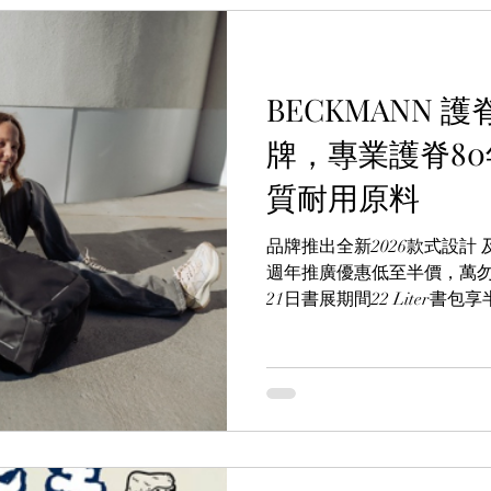
BECKMANN
牌，專業護脊80年
質耐用原料
品牌推出全新2026款式設計 及 加
週年推廣優惠低至半價，萬勿
21日書展期間22 Liter書
(Aeon, Citistores, Yata
可獲贈指定BECKMANN小背包