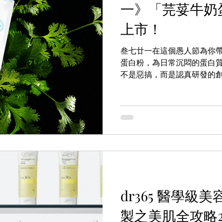
一》「芫荽牛奶
上市！
叁七廿一在這個愚人節為你
蛋白粉，為日常沉悶的蛋白
不是惡搞，而是認真研發的
也能感受味蕾的全新衝擊。愚
十日，使用優惠碼:Easte
無論是熱愛運動的你，還是
折扣機會，搶先體驗這款話
鬆補充高品質蛋白質，為身
dr365 醫學
製之美肌全攻略2