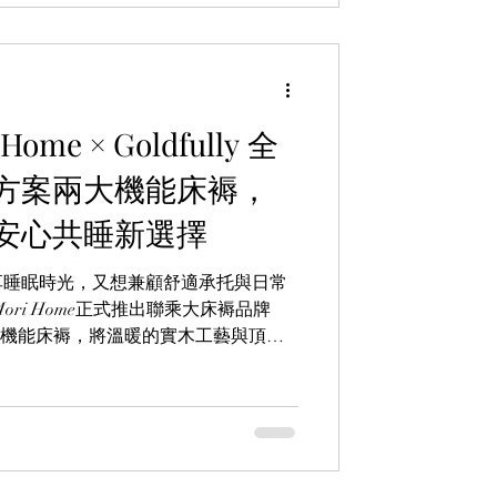
me × Goldfully 全
方案兩大機能床褥，
安心共睡新選擇
享睡眠時光，又想兼顧舒適承托與日常
ri Home正式推出聯乘大床褥品牌
款星級機能床褥，將溫暖的實木工藝與頂級
庭帶來更安心的睡眠體驗。Modi 床褥
完美承托且無懼意外及Hagrid 床褥 -
，專為毛孩家庭而設的，兼顧人寵共眠需要，
。即日起推出限時暑假優惠：「床褥單
減 7 折，早買早享受，歡迎即刻去網