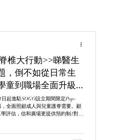
拯救脊椎大行動>>睇醫生
題，倒不如從日常生
學童到職場全面升級
1日起進駐SOGO設立期間限定Pop-
遇，全面照顧成人與兒童護脊需要。顧
學評估，信和廣場更提供預約制1對1
坐姿開始，全面守護脊椎健康。