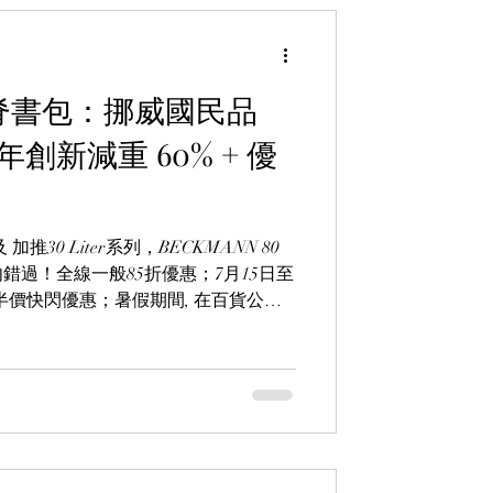
 護脊書包：挪威國民品
創新減重 60% + 優
推30 Liter系列，BECKMANN 80
錯過！全線一般85折優惠；7月15日至
包享半價快閃優惠；暑假期間, 在百貨公司
, Sogo)購買22 Liter書包，除可獲85折優惠，更
一個(價值$360)。