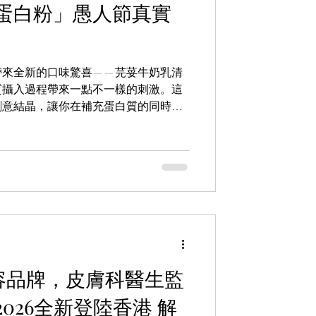
蛋白粉」愚人節真實
帶來全新的口味驚喜——芫荽牛奶乳清
質攝入過程帶來一點不一樣的刺激。這
創意結晶，讓你在補充蛋白質的同時，
人節x復活節限時優惠：於四月一日至
r於網站購買任何產品，即可享85折優惠！
對新口味躍躍欲試的你，都該抓緊這次
題性十足的全新口味，在夏季來臨前輕
體注入滿滿活力。
級美容品牌，皮膚科醫生監
026全新登陸香港 解