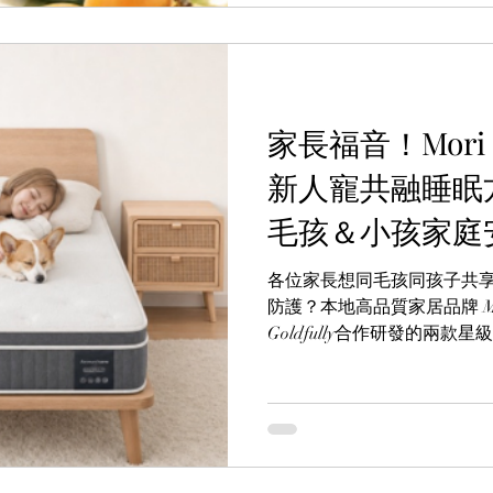
家長福音！Mori Ho
新人寵共融睡眠
毛孩＆小孩家庭
各位家長想同毛孩同孩子共
防護？本地高品質家居品牌 Mo
Goldfully合作研發的兩
防護科技深度結合，為都市家
- Lotus防水面布床褥，主打
Peticair寵物防敏布料
讓家人與毛孩都能睡得安心
買破底價」無需優惠碼即享激
店選購或親臨門市體驗！