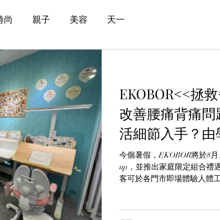
時尚
親子
美容
天一
EKOBOR<<
改善腰痛背痛問
活細節入手？由
護脊生活
今個暑假，EKOBOR將於8月
up，並推出家庭限定組合禮
客可於各門市即場體驗人體工
專業評估服務，助你從日常