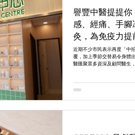
譽豐中醫提提你
感、經痛、手腳
灸，為免疫力提
高峰
近期不少市民表示再度「中
覆，加上季節交替易令身體
醫匯聚眾多資深及顧問醫生
成為您最可信賴的專科健康
在陽氣最盛、人體正氣最易
全家人的免疫防火牆。中醫
內在動力充足，對外在邪氣
佳。