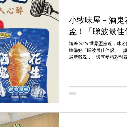
小牧味屋－酒鬼花
盃！「睇波最佳
隨著 2026 世界盃臨近，
準備好「睇波最佳伴侶」，
最新戰況，一邊享受精彩對
酒鬼花生，經典香酥與四川
獨特，麻辣一入口就停唔到
為每一個進球、每一次對抗
你係獨自觀戰、定係同家人
驗增添滋味，越睇越上癮！