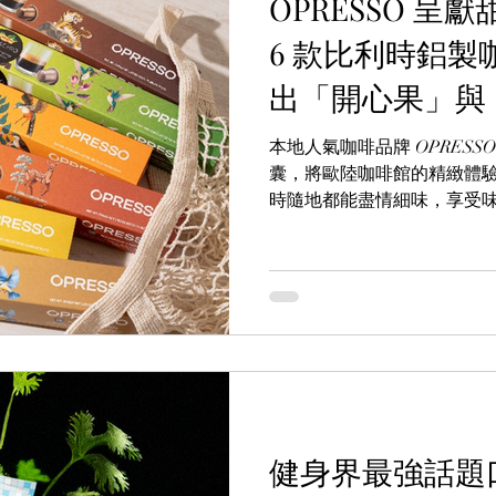
OPRESSO 
6 款比利時鋁製
出「開心果」與
隨時解鎖味蕾新
本地人氣咖啡品牌 OPRESS
囊，將歐陸咖啡館的精緻體
時隨地都能盡情細味，享受
典風味：朱古力、焦糖、雲
經典香蕉拖肥批、開心果特濃。
完美融合經典與創新，讓每
健身界最強話題