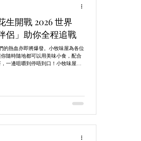
生開戰 2026 世界
伴侶」助你全程追戰
球迷們的熱血亦即將爆發。小牧味屋為各位
讓你隨時隨地都可以用美味小食，配合
賽，一邊咀嚼到停唔到口！小牧味屋－
麻辣雙口味任君選擇，香脆可口、風味
，特別適合一邊睇波一邊同朋友分享，
加添氣氛！營養豐富的經典小食，無論
朋友齊齊打卡應援，都能為你的睇波體