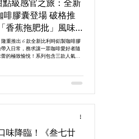
呈獻甜點級感官之旅：全新
咖啡膠囊登場 破格推
「香蕉拖肥批」風味
體驗！
O 隆重推出 6 款全新比利時鋁製咖啡膠
驗帶入日常，務求讓一眾咖啡愛好者隨
味蕾的極致愉悅！系列包含三款人氣經
尼拿，以及三款獨家創新風味：肉桂、
OPRESSO 憑藉精湛的烘焙工藝，
天的品茗時刻更添儀式感。
口味降臨！《叁七廿