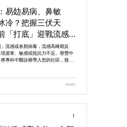
：易攰易病、鼻敏
冰冷？把握三伏天
前「打底」迎戰流感
招」流感或各類病毒，流感高峰期反
出現虛寒、敏感或抵抗力不足。譽豐中
，將專科中醫診療帶入您的社區，致力
後盾！與其只在病發後疲於應對，不如
被鼓動之時，主動調整體質基礎，建立
認為「正氣存內，邪不可干」，當身體
（流感、病毒等）的抵抗能力自然更