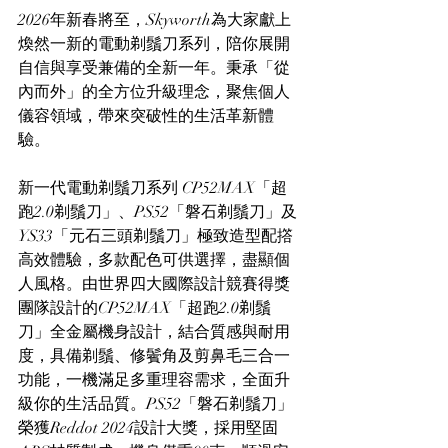
2026年新春將至，Skyworth為大家獻上
煥然一新的電動剃鬚刀系列，陪你展開
自信與享受兼備的全新一年。秉承「從
內而外」的全方位升級理念，聚焦個人
儀容領域，帶來突破性的生活革新體
驗。
新一代電動剃鬚刀系列 CP52MAX「超
跑2.0剃鬚刀」、PS52「磐石剃鬚刀」及
YS33「元石三頭剃鬚刀」極致造型配撘
高效體驗，多款配色可供選擇，盡顯個
人風格。由世界四大國際設計競賽得獎
團隊設計的CP52MAX「超跑2.0剃鬚
刀」全金屬機身設計，結合質感與耐用
度，具備剃鬚、修鬢角及剪鼻毛三合一
功能，一機滿足多重理容需求，全面升
級你的生活品質。PS52「磐石剃鬚刀」
榮獲Reddot 2024設計大獎，採用堅固