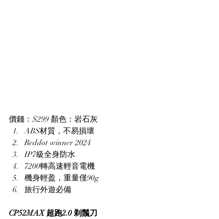
價錢：$299 顏色：岩石灰
ABS材質，不易損壞
Reddot winner 2024
IP7級全身防水
7200轉高速輕音電機
機身輕盈，重量僅90g
旅行外遊必備
CP52MAX 超跑2.0 剃鬚刀