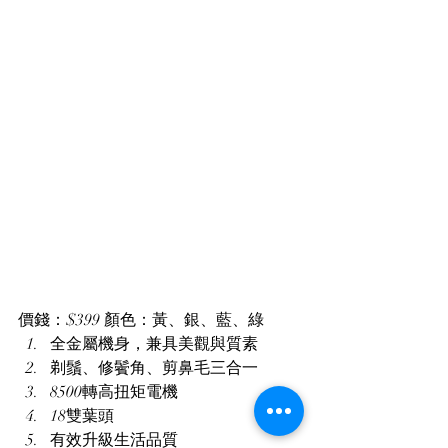
價錢：$399 顏色：黃、銀、藍、綠 
全金屬機身，兼具美觀與質素
剃鬚、修鬢角、剪鼻毛三合一
8500轉高扭矩電機
18雙葉頭
有效升級生活品質