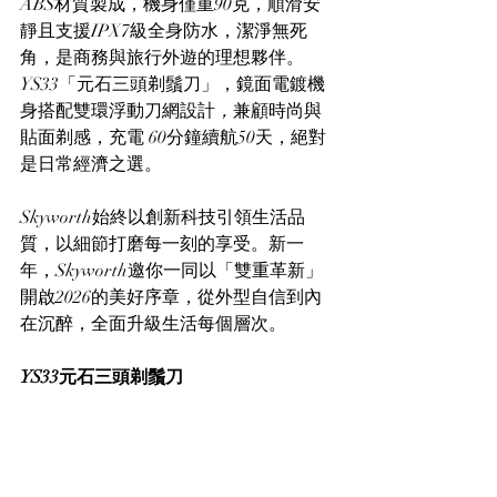
ABS材質製成，機身僅重90克，順滑安
靜且支援IPX7級全身防水，潔淨無死
角，是商務與旅行外遊的理想夥伴。
YS33「元石三頭剃鬚刀」，鏡面電鍍機
身搭配雙環浮動刀網設計
，
兼顧時尚與
貼面剃感，充電 60分鐘續航50天，絕對
是日常經濟之選。
Skyworth始終以創新科技引領生活品
質，以細節打磨每一刻的享受。新一
年，Skyworth邀你一同以「雙重革新」
開啟2026的美好序章，從外型自信到內
在沉醉，全面升級生活每個層次。
YS33元石三頭剃鬚刀