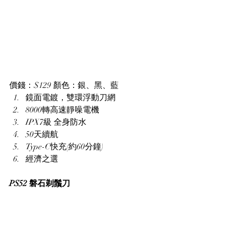
價錢：$129 顏色：銀、黑、藍
鏡面電鍍，雙環浮動刀網
8000轉高速靜噪電機
IPX7級 全身防水
50天續航
Type-C快充(約60分鐘)
經濟之選
PS52 磐石剃鬚刀