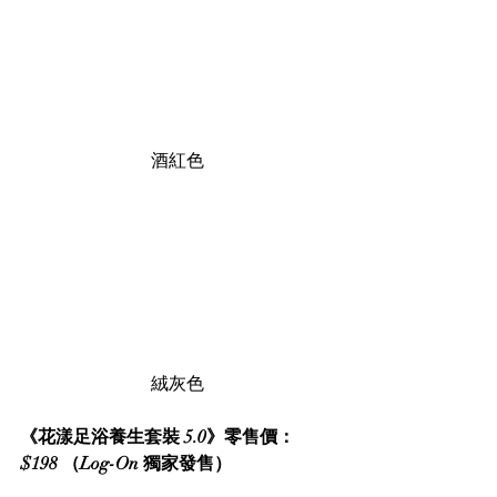
酒紅色
絨灰色
《花漾足浴養生套裝 5.0》零售價：
$198 （Log-On 獨家發售）