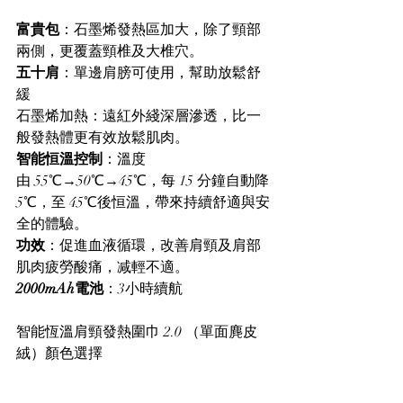
富貴包
：石墨烯發熱區加大，除了頸部
兩側，更覆蓋頸椎及大椎穴。
五十肩
：單邊肩膀可使用，幫助放鬆舒
緩
石墨烯加熱：遠紅外綫深層滲透，比一
般發熱體更有效放鬆肌肉。
智能恒溫控制
：溫度
由 55℃→50℃→45℃，每 15 分鐘自動降
5℃，至 45℃後恒溫，帶來持續舒適與安
全的體驗。
功效
：促進血液循環，改善肩頸及肩部
肌肉疲勞酸痛，减輕不適。
2000mAh電池
：3小時續航
智能恆溫肩頸發熱圍巾 2.0 （單面麂皮
絨）顏色選擇