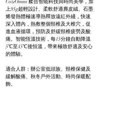
CoziOmmi 糅合智能科技與時尚美學，加
上95g超輕設計、柔軟舒適麂皮絨、石墨
烯發熱體極速導熱釋放遠紅外綫，快速
深入體內，熱敷整個頸椎及大椎穴，促
進血液循環，預防及舒緩頸椎疲勞及酸
痛。智能恆溫技術，每15分鐘自動降溫
5℃至45℃後恒溫，帶來極致舒適及安心
的體驗。
適合人群：辦公室低頭族、頸椎保健及
緩解酸痛、秋冬戶外活動、時尚保暖配
飾。