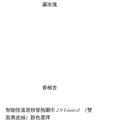
霧玫瑰
香檳杏
智能恆溫肩頸發熱圍巾 2.0 Limited  （雙
面麂皮絨）顏色選擇