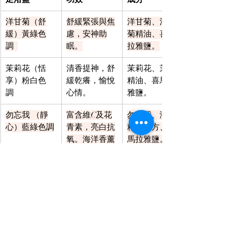
洋甘菊（舒
舒緩緊張與焦
洋甘菊、洋甘
緩）黃綠色
慮，安神助
菊精油、喜馬
調  
眠。
拉雅鹽。
茉莉花（恬
清香提神，舒
茉莉花、茉莉
享）粉白色
緩乾癢，愉悅
精油、喜馬拉
調  
心情。
雅鹽。
勿忘我 （靜
富含維C及花
勿忘我、海洋
心）藍綠色調
青素，亮白抗
精油複方、喜
氧。海洋香薰
馬拉雅鹽。
精油放鬆身
心。