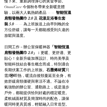
慢下來、重新調理身心的黃金季節。
OmmiCare 今個秋冬帶來全新暖意體
驗，以兩大人氣熱銷產品 —— 
智能恆溫
肩頸發熱圍巾 2.0 
及 
花漾足浴養生套
裝 5.0 
—— 為上班族送上由早到晚的全
方位舒緩，讓每一天都能感受到久違的
放鬆與溫度。
日間工作－辦公室保暖神器
「智能恆溫
肩頸發熱圍巾 2.0」：
更暖、更舒適、更
貼心！全新升級加厚設計、時尚美學及
智能科技結合養生概念而成，特別適合
長期伏案工作的上班族。
石墨烯材質
只
需
5秒
即熱，暖流自後頸蔓延至全身，有
效舒緩肩頸僵硬與寒涼不適。不論在冷
氣強勁的辦公室、通勤路上，或是漫步
戶外，都能提供恰到好處的穩定暖意。
柔軟絨面材質及簡潔時尚的配色，讓保
暖同時更具質感，輕鬆融入日常造型。