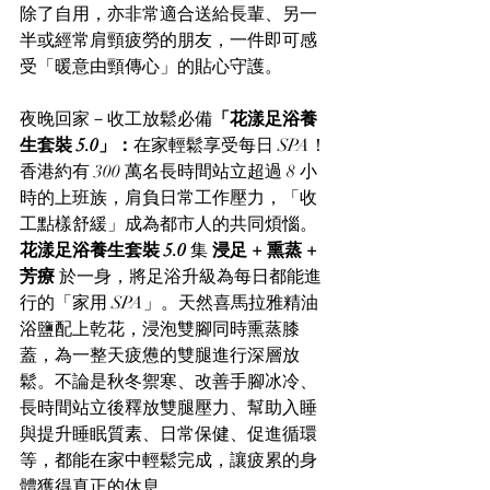
除了自用，亦非常適合送給長輩、另一
半或經常肩頸疲勞的朋友，一件即可感
受「暖意由頸傳心」的貼心守護。
夜晚回家－收工放鬆必備
「花漾足浴養
生套裝 5.0」：
在家輕鬆享受每日 SPA！
香港約有 300 萬名長時間站立超過 8 小
時的上班族，肩負日常工作壓力，「收
工點樣舒緩」成為都市人的共同煩惱。
花漾足浴養生套裝 5.0 
集 
浸足 + 熏蒸 + 
芳療 
於一身，將足浴升級為每日都能進
行的「家用 SPA」。天然喜馬拉雅精油
浴鹽配上乾花，浸泡雙腳同時熏蒸膝
蓋，為一整天疲憊的雙腿進行深層放
鬆。不論是秋冬禦寒、改善手腳冰冷、
長時間站立後釋放雙腿壓力、幫助入睡
與提升睡眠質素、日常保健、促進循環
等，都能在家中輕鬆完成，讓疲累的身
體獲得真正的休息。