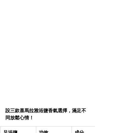
設三款喜馬拉雅浴鹽香氣選擇，滿足不
同放鬆心情！
足浴鹽
功效
成分