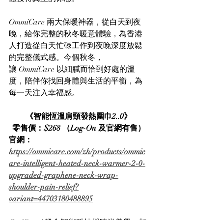
OmmiCare 兩大保暖神器，從白天到夜
晚，給你完整的秋冬暖意體驗，為香港
人打造從白天忙碌工作到夜晚深度放鬆
的完整儀式感。今個秋冬，
讓 OmmiCare 以細膩而恰到好處的溫
度，陪伴你找回身體與生活的平衡，為
每一天注入幸福感。
《智能恆溫肩頸發熱圍巾2..0》
零售價：$268 （Log-On 及官網有售）
官網：
https://ommicare.com/zh/products/ommic
are-intelligent-heated-neck-warmer-2-0-
upgraded-graphene-neck-wrap-
shoulder-pain-relief?
variant=44703180488895