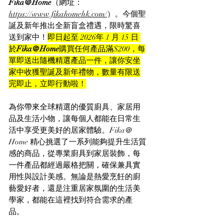
Fika＠Home
（網址：
https://www.fikahomehk.com/
）。今個聖
誕及新年推出全新盲盒禮遇，限時驚喜
送到家中！
即日起至
 2026年 1 月 15 日 
於
Fika＠Home
購買任何產品滿$200，每
單即送出隨機精選產品一件，讓你安坐
家中收獲聖誕及新年禮物，數量有限送
完即止，立即行動啦！
為你帶來全球精選的優質廚具、家居用
品及生活小物，讓每個人都能在日常生
活中享受更美好的居家體驗。Fika＠
Home 精心挑選了一系列能夠提升生活質
感的商品，從專業廚具到家居裝飾，每
一件產品都經過嚴格把關，確保兼具實
用性與設計美感。無論是熱愛烹飪的廚
藝愛好者，還是注重居家氛圍的生活美
學家，都能在這裡找到符合需求的產
品。