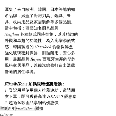
匯集了來自歐洲、韓國、日本等地的知
名品牌，涵蓋了廚房刀具、鍋具、餐
具、收納用品及家居裝飾等多個品類。
當中包括：韓國知名廚具品牌 
Neoflam 各種款式同時齊集，以其精緻的
外觀和卓越的功能性，為入廚增添儀式
感；韓國製造的 Glasslock 食物保鮮盒，
強化玻璃密封保鮮，耐熱耐用，安心多
用；最新品牌 Rayen 西班牙生產的簡約
風格家居用品，以簡潔線條打造出溫馨
舒適的居住環境。
Fika＠Home 加碼限時優惠活動：
1. 登記用戶使用個人推薦連結，邀請朋
友下單，即可獲得高達 HKD150 優惠卷
2. 超過50款產品享網站優惠價
聖誕
新年
Fika@Home
禮物
Lifestyle