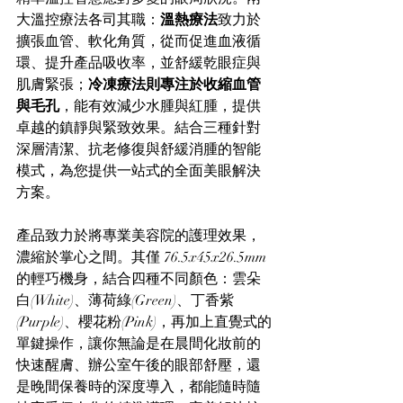
大溫控療法各司其職：
溫熱療法
致力於
擴張血管、軟化角質，從而促進血液循
環、提升產品吸收率，並舒緩乾眼症與
肌膚緊張；
冷凍療法則專注於收縮血管
與毛孔
，能有效減少水腫與紅腫，提供
卓越的鎮靜與緊致效果。結合三種針對
深層清潔、抗老修復與舒緩消腫的智能
模式，為您提供一站式的全面美眼解決
方案。
產品致力於將專業美容院的護理效果，
濃縮於掌心之間。其僅 76.5x45x26.5mm 
的輕巧機身，結合四種不同顏色：雲朵
白(White)、薄荷綠(Green)、丁香紫
(Purple)、櫻花粉(Pink)，再加上直覺式的
單鍵操作，讓你無論是在晨間化妝前的
快速醒膚、辦公室午後的眼部舒壓，還
是晚間保養時的深度導入，都能隨時隨