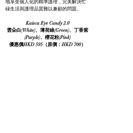
地享受個人化的精準護理，完美解決忙
碌生活與護理品質難以兼顧的問題。
Kaisca Eye Candy 2.0
雲朵白(White)、薄荷綠(Green)、丁香紫
(Purple)、櫻花粉(Pink)
優惠價HKD 595（原價：HKD 700）