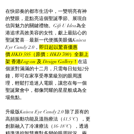
在快節奏的都市生活中，一雙明亮有神
的雙眼，是點亮這個聖誕季節、展現自
信與魅力的關鍵禮物。Gift U Idea為全
港追求高效美容的女性，獻上最貼心的
聖誕驚喜—最新一代便攜美眼儀Kaisca 
Eye Candy 2.0，
即日起以驚喜優惠
價 HKD 595（原價：HKD 700）全新上
架 香港Log-on 及 Design Gallery！
在這
個派對滿滿的十二月，只需每日短短2分
鐘，即可在家享受專業級別的眼周護
理，輕鬆打造迷人電眼，讓您在每一個
聖誕聚會中，都像閃耀的星星般成為全
場焦點。
升級版Kaisca Eye Candy 2.0 除了原有的
高頻振動功能及溫熱療法（41.5°C），更
創新融入了冷凍療法（16-18°C），透過
精準溫控智慧應對多變的眼周狀況。兩