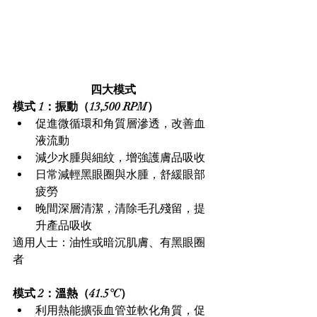
四大模式
模式 1：振動（13,500 RPM）
促進微循環和角質層滲透，改善血
液流動
減少水腫與細紋，增強護膚品吸收
日常減輕黑眼圈與水腫，舒緩眼部
疲勞
晚間深層清潔，清除毛孔殘留，提
升產品吸收
適用人士：油性或暗沉肌膚、有黑眼圈
者
模式 2：溫熱（41.5°C）
利用熱能擴張血管並軟化角質，促