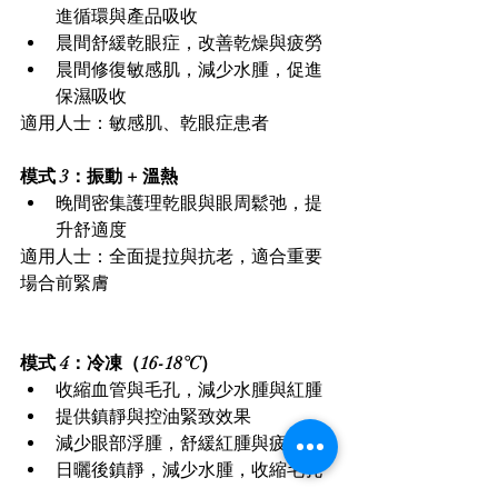
進循環與產品吸收
晨間舒緩乾眼症，改善乾燥與疲勞
晨間修復敏感肌，減少水腫，促進
保濕吸收
適用人士：敏感肌、乾眼症患者
模式 3：振動 + 溫熱
晚間密集護理乾眼與眼周鬆弛，提
升舒適度
適用人士：全面提拉與抗老，適合重要
場合前緊膚
模式 4：冷凍（16-18°C）
收縮血管與毛孔，減少水腫與紅腫
提供鎮靜與控油緊致效果
減少眼部浮腫，舒緩紅腫與疲勞
日曬後鎮靜，減少水腫，收縮毛孔