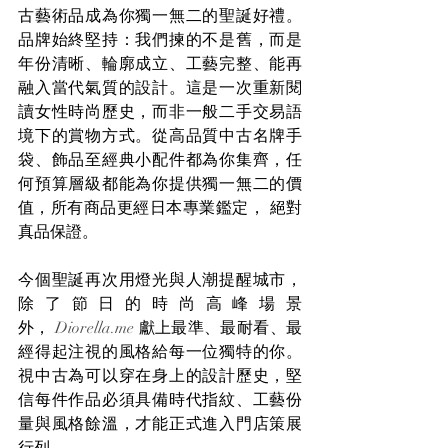
古藝術品成為你獨一無二的聖誕好禮。
品牌始終堅持：我們揀的不是舊，而是
年份清晰、輪廓成立、工藝完整、能再
融入當代氣質的設計。這是一次重新閱
讀女性時尚歷史，而非一般二手交易語
境下的賞物方式。從高品質中古名牌手
袋、飾品至經典小配件都為你集齊，任
何預算層級都能為你提供獨一無二的價
值，所有商品更經日本專業鑑定， 絕對
真品保證。
今個聖誕再次用燈光與人潮提醒城市，
除了節日的時尚高峰場景
外， 
Diorella.me
 獻上最準、最耐看、最
經得起注視的風格給每一位獨特的你。
視中古為可以穿在身上的設計歷史，堅
信每件作品必須具備時代指紋、工藝份
量與風格餘溫，才能正式進入門店策展