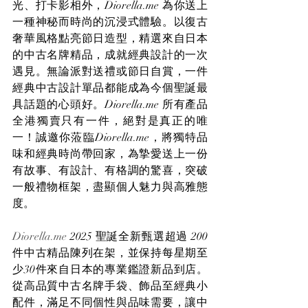
光、打卡影相外，Diorella.me 為你送上
一種神秘而時尚的沉浸式體驗。以復古
奢華風格點亮節日造型，精選來自日本
的中古名牌精品，成就經典設計的一次
遇見。無論派對送禮或節日自賞，一件
經典中古設計單品都能成為今個聖誕最
具話題的心頭好。Diorella.me 所有產品
全港獨賣只有一件，絕對是真正的唯
一！誠邀你蒞臨Diorella.me，將獨特品
味和經典時尚帶回家，為摯愛送上一份
有故事、有設計、有格調的驚喜，突破
一般禮物框架，盡顯個人魅力與高雅態
度。
Diorella.me
 2025 聖誕全新甄選超過 200 
件中古精品陳列在架，並保持每星期至
少30件來自日本的專業鑑證新品到店。
從高品質中古名牌手袋、飾品至經典小
配件，滿足不同個性與品味需要，讓中