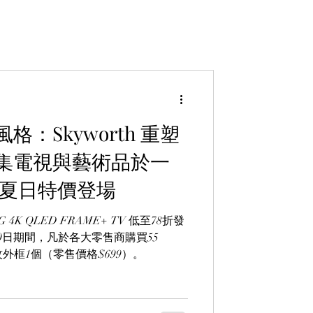
：Skyworth 重塑
集電視與藝術品於一
 TV 夏日特價登場
G 4K QLED FRAME+ TV 低至78折發
月30日期間，凡於各大零售商購買55
紋外框1個（零售價格$699）。