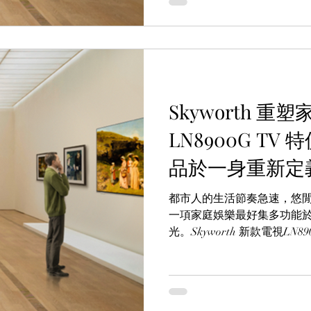
Skyworth 
LN8900G T
品於一身重新定
都市人的生活節奏急速，悠
一項家庭娛樂最好集多功能
光。Skyworth 新款電視LN89
視結合了卓越的畫質、時尚
家人提供無與倫比的家庭娛
尊潮流時尚體驗。Skyworth 特
FRAME+ TV 低至78折發售