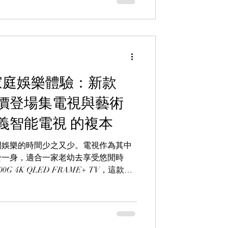
重塑家庭娛樂體驗：新款
V 特價登場集電視與藝術
義智能電視 的複本
閒娛樂的時間少之又少。電視作為其中
於一身，適合一家老幼去享受悠閒時
00G 4K QLED FRAME+ TV，這款電
的設計以及先進的智能功能，可以為一
樂體驗，同時滿足高質素視聽感受及至
別優惠：LN8900G 4K QLED
！