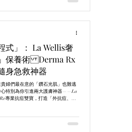
」： La Wellis奢
保養術 Derma Rx
隨身急救神器
連貴婦們最在意的「鑽石光肌」也難逃
心特別為你引進兩大護膚神器——La
rma Rx專業抗痘雙寶，打造「外抗痘、內