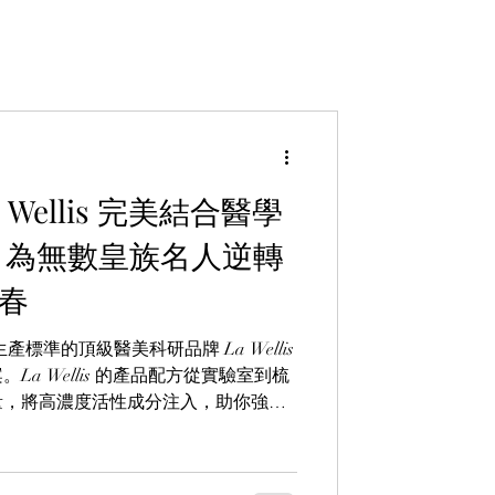
Wellis 完美結合醫學
, 為無數皇族名人逆轉
青春
標準的頂級醫美科研品牌 La Wellis
a Wellis 的產品配方從實驗室到梳
量，將高濃度活性成分注入，助你強韌
反復不定的膚況，幫助肌膚安然度過每
戶，即可享受媲美專業醫美中心的全套