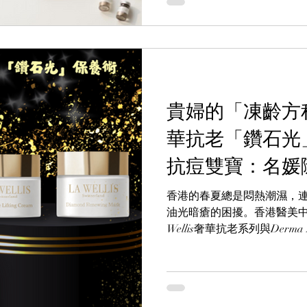
貴婦的「凍齡方程式
華抗老「鑽石光」
抗痘雙寶：名媛
香港的春夏總是悶熱潮濕，
油光暗瘡的困擾。香港醫美中
Wellis奢華抗老系列與De
凍齡」的保養方程式。