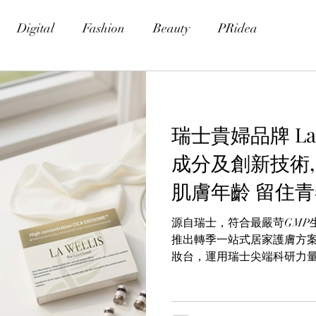
Digital
Fashion
Beauty
PRidea
瑞士貴婦品牌 La 
成分及創新技術
肌膚年齡 留住
源自瑞士，符合最嚴苛GMP生產
推出轉季一站式居家護膚方案。L
妝台，運用瑞士尖端科研力
肌底、深度補水並穩定轉季
個季節的考驗；讓您足不出
護理，從容應對季節轉變。